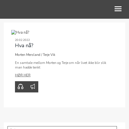
OM OSS
20.02.2022
Hva nå?
BLI MED
Morten Mersland
/
Terje Vik
KALENDER
00:00
00:00
En samtale mellom Morten og Terje om når livet ikke blir slik
man hadde tenkt
TALER
HØR HER
BLI GIVER