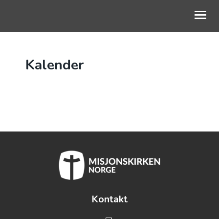
OM OSS
Kalender
BLI MED
KALENDER
TALER
BLI GIVER
Kontakt