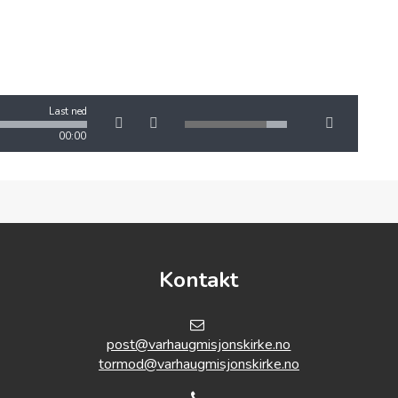
Last ned
00:00
Kontakt
post@varhaugmisjonskirke.no
tormod@varhaugmisjonskirke.no